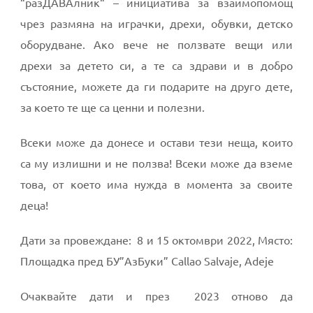
“разДАВАлник“ – инициатива за взаимопомощ
чрез размяна на играчки, дрехи, обувки, детско
оборудване. Ако вече не ползвате вещи или
дрехи за детето си, а те са здрави и в добро
състояние, можете да ги подарите на друго дете,
за което те ще са ценни и полезни.
Всеки може да донесе и остави тези неща, които
са му излишни и не ползва! Всеки може да вземе
това, от което има нужда в момента за своите
деца!
Дати за провеждане: 8 и 15 октомври 2022, Място:
Площадка пред БУ”АзБуки” Callao Salvaje, Adeje
Очаквайте дати и през 2023 отново да