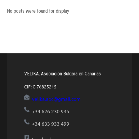
No posts were found for display
VELIKA, Asociación Búlgara en Canarias
CIF: G-76825215
velika.abc@gmail.com
+34 626 230 935
+34 633 933 499