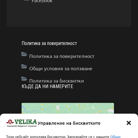
Facebook
Политика за поверителност
Политика за поверителност
Общи условия за ползване
Политика за бисквитки
КЪДЕ ДА НИ НАМЕРИТЕ
Управление на бисквитките
Click to accept marketing cookies and enable
Този уебсайт използва бисквитки. Запознайте се с нашите
Общи