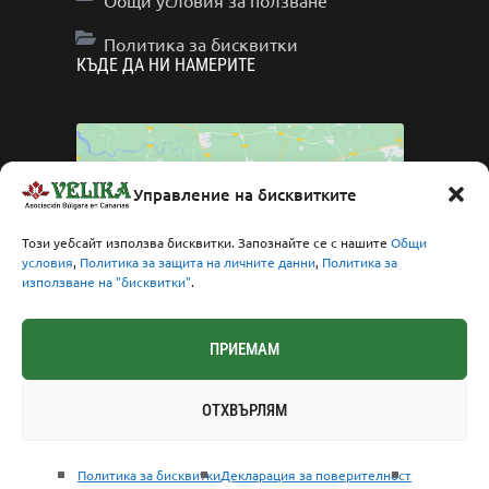
Общи условия за ползване
Политика за бисквитки
КЪДЕ ДА НИ НАМЕРИТЕ
Управление на бисквитките
Click to accept marketing cookies and enable
Този уебсайт използва бисквитки. Запознайте се с нашите
Общи
условия
,
Политика за защита на личните данни
,
Политика за
this content
използване на "бисквитки"
.
ПРИЕМАМ
ОТХВЪРЛЯМ
© 2023 Сайтът се поддържа от
Политика за бисквитки
Декларация за поверителност