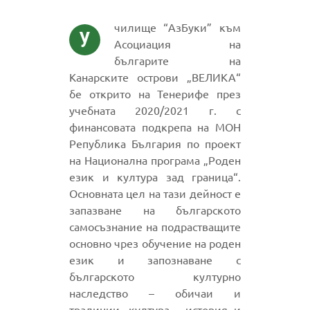
чилище “АзБуки” към
У
Асоциация на
българите на
Канарските острови „ВЕЛИКА“
бе открито на Тенерифе през
учебната 2020/2021 г. с
финансовата подкрепа на МОН
Република България по проект
на Национална програма „Роден
език и култура зад граница“.
Основната цел на тази дейност е
запазване на българското
самосъзнание на подрастващите
основно чрез обучение на роден
език и запознаване с
българското културно
наследство – обичаи и
традиции, култура, история и