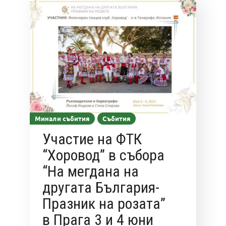
Минали събития
Събития
Участие на ФТК
“Хоровод” в събора
“На мегдана на
другата България-
Празник на розата”
в Прага 3 и 4 юни