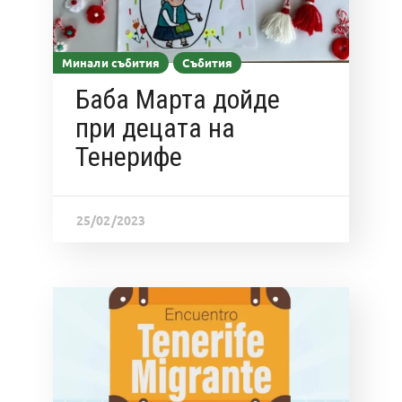
Минали събития
Събития
Баба Марта дойде
при децата на
Тенерифе
25/02/2023