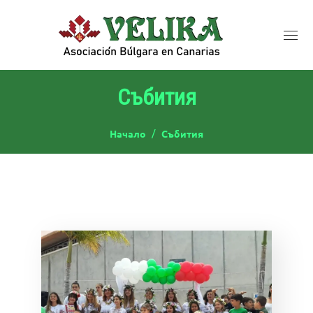
Събития
Начало
Събития