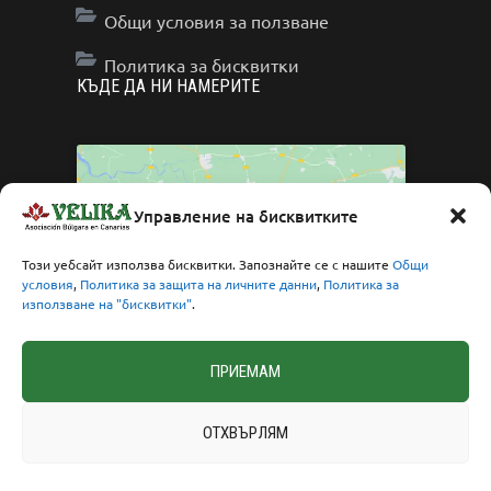
Общи условия за ползване
Политика за бисквитки
КЪДЕ ДА НИ НАМЕРИТЕ
Управление на бисквитките
Click to accept marketing cookies and enable
Този уебсайт използва бисквитки. Запознайте се с нашите
Общи
условия
,
Политика за защита на личните данни
,
Политика за
this content
използване на "бисквитки"
.
ПРИЕМАМ
ОТХВЪРЛЯМ