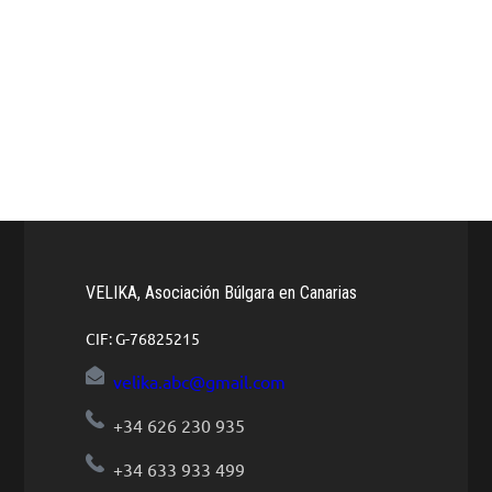
VELIKA, Asociación Búlgara en Canarias
CIF: G-76825215
velika.abc@gmail.com
+34 626 230 935
+34 633 933 499