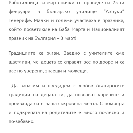
Работилница за мартенички се проведе на 25-ти
февруари в българско училище “АзБуки”
Тенерифе. Малки и големи участваха в празника,
който посветихме на Баба Марта и Националният
празник на България – 3 март!
Традициите са живи. Заедно с учителите сме
щастливи, че децата се справят все по-добре и са
все по-уверени, знаещи и можещи.
Да запазим и предадем с любов българските
традиции на децата си, да познават корените и
произхода си е наша съкровена мечта. С помощта
и подкрепата на родителите е много по-лесно и
по-забавно.