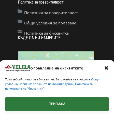
Политика за поверителност
Политика за поверителност
Общи условия за ползване
Политика за бисквитки
КЪДЕ ДА НИ НАМЕРИТЕ
Управление на бисквитките
Click to accept marketing cookies and enable
Този уебсайт използва бисквитки. Запознайте се с нашите
Общи
условия
,
Политика за защита на личните данни
,
Политика за
this content
използване на "бисквитки"
.
ПРИЕМАМ