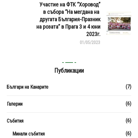
Участие на ФТК “Хоровод”
в събора “На мегдана на
другата България-Празник
на розата” в Прага 3 и 4 юни
2023г.
01/05/2023
Публикации
(7)
Българи на Канарите
(6)
Галерии
(6)
Събития
(6)
Минали събития