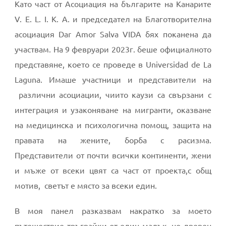
Като част от Асоциация на българите на Канарите
V. E. L. I. K. A. и председател на Благотворителна
асоциация Dar Amor Salva VIDA бях поканена да
участвам. На 9 февруари 2023г. беше официалното
представяне, което се проведе в Universidad de La
Laguna. Имаше участници и представители на
различни асоциации, чиито каузи са свързани с
интеграция и узаконяване на мигранти, оказване
на медицинска и психологична помощ, защита на
правата на жените, борба с расизма.
Представители от почти всички континенти, жени
и мъже от всеки цвят са част от проекта,с общ
мотив, светът е място за всеки един.
В моя панел разказвам накратко за моето
пътешествие тръгвайки от един малък, но древен