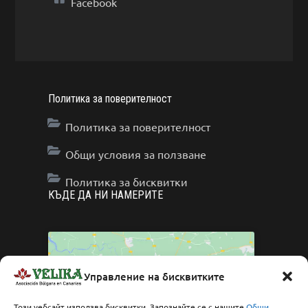
Facebook
Политика за поверителност
Политика за поверителност
Общи условия за ползване
Политика за бисквитки
КЪДЕ ДА НИ НАМЕРИТЕ
Управление на бисквитките
Click to accept marketing cookies and enable
Този уебсайт използва бисквитки. Запознайте се с нашите
Общи