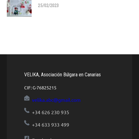
25/02/2023
VELIKA, Asociación Búlgara en Canarias
CIF: G-76825215
velika.abc@gmail.com
+34 626 230 935
+34 633 933 499