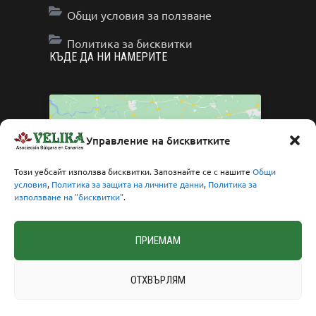
Общи условия за ползване
Политика за бисквитки
КЪДЕ ДА НИ НАМЕРИТЕ
Управление на бисквитките
Click to accept marketing cookies and enable
Този уебсайт използва бисквитки. Запознайте се с нашите
Общи
условия
,
Политика за защита на личните данни
,
Политика за
this content
използване на "бисквитки"
.
ПРИЕМАМ
ОТХВЪРЛЯМ